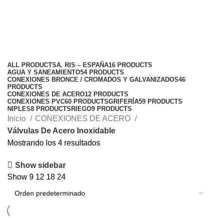
Válvulas De Acero Inoxidable
Categories
ALL
PRODUCTS
A. RIS – ESPAÑA
16 PRODUCTS
AGUA Y SANEAMIENTO
54 PRODUCTS
CONEXIONES BRONCE / CROMADOS Y GALVANIZADOS
46
PRODUCTS
CONEXIONES DE ACERO
12 PRODUCTS
CONEXIONES PVC
60 PRODUCTS
GRIFERÍA
59 PRODUCTS
NIPLES
8 PRODUCTS
RIEGO
9 PRODUCTS
Inicio
CONEXIONES DE ACERO
Válvulas De Acero Inoxidable
Mostrando los 4 resultados
Show sidebar
Show
9
12
18
24