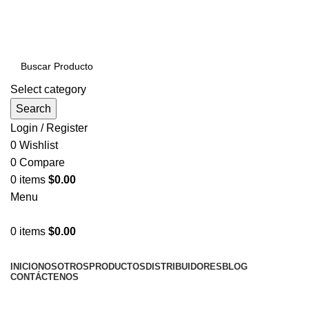
PRODUCTOS DE CALIDAD NACIONAL E
IMPORTADOS VENTAS AL POR MAYOR Y MENOR…
Select category
Search
Login / Register
0
Wishlist
0
Compare
0
items
$
0.00
Menu
0
items
$
0.00
NUESTRAS CATEGORÍAS
INICIO
NOSOTROS
PRODUCTOS
DISTRIBUIDORES
BLOG
CONTÁCTENOS
LLÁMENOS AHORA!... 941101045 / 998276408