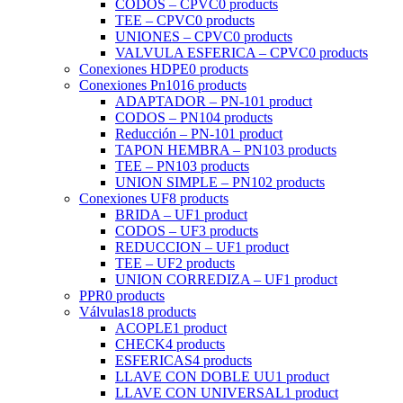
CODOS – CPVC
0 products
TEE – CPVC
0 products
UNIONES – CPVC
0 products
VALVULA ESFERICA – CPVC
0 products
Conexiones HDPE
0 products
Conexiones Pn10
16 products
ADAPTADOR – PN-10
1 product
CODOS – PN10
4 products
Reducción – PN-10
1 product
TAPON HEMBRA – PN10
3 products
TEE – PN10
3 products
UNION SIMPLE – PN10
2 products
Conexiones UF
8 products
BRIDA – UF
1 product
CODOS – UF
3 products
REDUCCION – UF
1 product
TEE – UF
2 products
UNION CORREDIZA – UF
1 product
PPR
0 products
Válvulas
18 products
ACOPLE
1 product
CHECK
4 products
ESFERICAS
4 products
LLAVE CON DOBLE UU
1 product
LLAVE CON UNIVERSAL
1 product