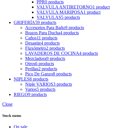
PPR
0 products
VALVULA ANTIRETORNO
1 product
VALVULA MARIPOSA
1 product
VALVULAS
5 products
GRIFERÍA
59 products
Accesorios Para Baño
9 products
Brazos Para Ducha
4 products
Caños
11 products
Desagüe
4 products
Fluxómetro
2 products
LAVADEROS DE COCINA
4 products
Mezcladora
9 products
Otros
6 products
Perillas
2 products
Pico De Ganzo
8 products
NIPLES
8 products
Niple VARIOS
3 products
Varios
5 products
RIEGO
9 products
Close
Stock status
On sale