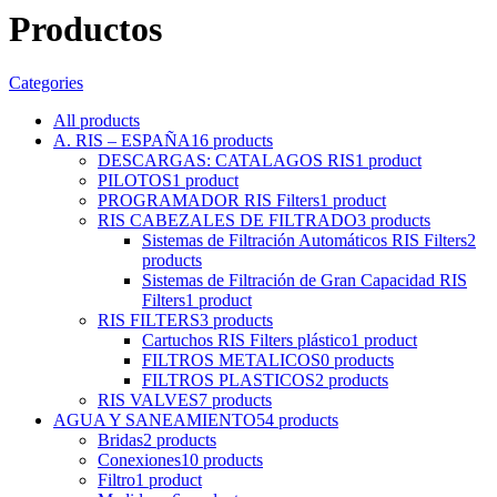
Productos
Categories
All
products
A. RIS – ESPAÑA
16 products
DESCARGAS: CATALAGOS RIS
1 product
PILOTOS
1 product
PROGRAMADOR RIS Filters
1 product
RIS CABEZALES DE FILTRADO
3 products
Sistemas de Filtración Automáticos RIS Filters
2
products
Sistemas de Filtración de Gran Capacidad RIS
Filters
1 product
RIS FILTERS
3 products
Cartuchos RIS Filters plástico
1 product
FILTROS METALICOS
0 products
FILTROS PLASTICOS
2 products
RIS VALVES
7 products
AGUA Y SANEAMIENTO
54 products
Bridas
2 products
Conexiones
10 products
Filtro
1 product