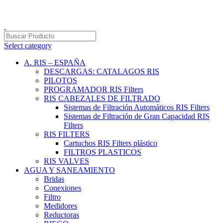
PRODUCTOS DE CALIDAD NACIONAL E IMPORTADOS
VENTAS AL POR MAYOR Y MENOR…
Select category
A. RIS – ESPAÑA
DESCARGAS: CATALAGOS RIS
PILOTOS
PROGRAMADOR RIS Filters
RIS CABEZALES DE FILTRADO
Sistemas de Filtración Automáticos RIS Filters
Sistemas de Filtración de Gran Capacidad RIS
Filters
RIS FILTERS
Cartuchos RIS Filters plástico
FILTROS PLASTICOS
RIS VALVES
AGUA Y SANEAMIENTO
Bridas
Conexiones
Filtro
Medidores
Reductoras