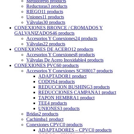
Medidores
6 products
Reductoras
3 products
RIEGO
11 products
Uniones
11 products
Válvulas
30 products
CONEXIONES BRONCE / CROMADOS Y
GALVANIZADOS
46 products
Accesorios Y Conexiones
24 products
Válvulas
22 products
CONEXIONES DE ACERO
12 products
Accesorios Y Conexiones
8 products
Válvulas De Acero Inoxidable
4 products
CONEXIONES PVC
60 products
Accesorios Y Conexiones SCH80
17 products
ADAPTADOR
1 product
CODOS
4 products
REDUCCION BUSHING
3 products
REDUCCIONES CAMPANA
1 product
TAPON HEMBRA
1 product
TEE
4 products
UNIONES
3 products
Bridas
2 products
Cachimba
1 product
Conexiones CPVC
0 products
ADAPTADORES – CPVC
0 products