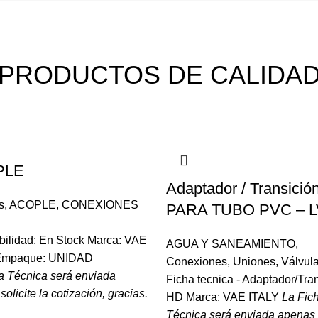
FCA IMPORTACIONES VAE ITALY PERU
PRODUCTOS DE CALIDA
PLE
Adaptador / Transició
s
,
ACOPLE
,
CONEXIONES
PARA TUBO PVC – L
bilidad: En Stock Marca: VAE
AGUA Y SANEAMIENTO
,
Empaque: UNIDAD
Conexiones
,
Uniones
,
Válvul
a Técnica será enviada
Ficha tecnica - Adaptador/Tra
olicite la cotización, gracias.
HD Marca: VAE ITALY
La Fic
Técnica será enviada apenas s