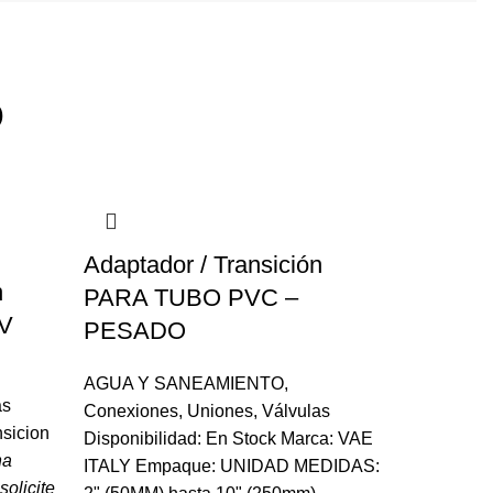
D
Adaptador / Transición
n
PARA TUBO PVC –
V
PESADO
AGUA Y SANEAMIENTO
,
as
Conexiones
,
Uniones
,
Válvulas
nsicion
Disponibilidad: En Stock Marca: VAE
ha
ITALY Empaque: UNIDAD MEDIDAS:
olicite