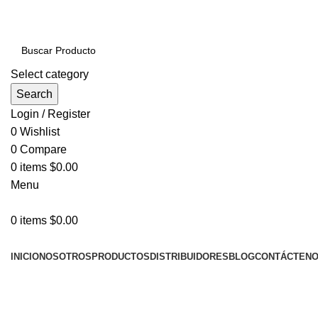
PRODUCTOS DE CALIDAD NACIONAL E IMPORTADOS
Select category
Search
Login / Register
0
Wishlist
0
Compare
0
items
$
0.00
Menu
0
items
$
0.00
NUESTRAS CATEGORÍAS
INICIO
NOSOTROS
PRODUCTOS
DISTRIBUIDORES
BLOG
CONTÁCTEN
LLÁMENOS AHORA!... 941101045 / 998276408