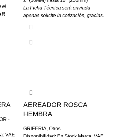
2" (50MM) hasta 10" (250mm)
 el
La Ficha Técnica será enviada
AR
apenas solicite la cotización, gracias.
ERA
AEREADOR ROSCA
HEMBRA
OR -
GRIFERÍA
,
Otros
ca: VAE
Disponibilidad: En Stock Marca: VAE