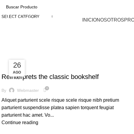
SELECT CATEGORY
NUESTRAS CATEGORÍAS
INICIO
NOSOTROS
PR
Tag Archives: Table
27
26
DESIGN TRENDS
AGO
AGO
Reinterprets the classic bookshelf
0
By
Webmaster
Aliquet parturient scele risque scele risque nibh pretium
parturient suspendisse platea sapien torquent feugiat
parturient hac amet. Vo...
Continue reading