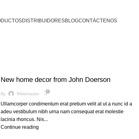
ODUCTOS
DISTRIBUIDORES
BLOG
CONTÁCTENOS
DECORATION
New home decor from John Doerson
0
By
Webmaster
Ullamcorper condimentum erat pretium velit at ut a nunc id a
adeu vestibulum nibh urna nam consequat erat molestie
lacinia rhoncus. Nis...
Continue reading