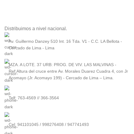
TikTok
Distribuimos a nivel nacional.
Av. Guillermo Danzey 510 Int. 16 Tda. V1 - C.C. LA Bellota -
Cercado de Lima - Lima
MZA. A LOTE. 37 URB: PROG. DE VIV. LAS MALVINAS -
Ref:Altura del cruce entre Av. Morales Duarez Cuadra 4, con Jr
Acomayo (Jr. Acomayo 199) - Cercado de Lima – Lima.
Telf: 763-4569 // 366-3564
Cel: 941101045 / 998276408 / 947741493