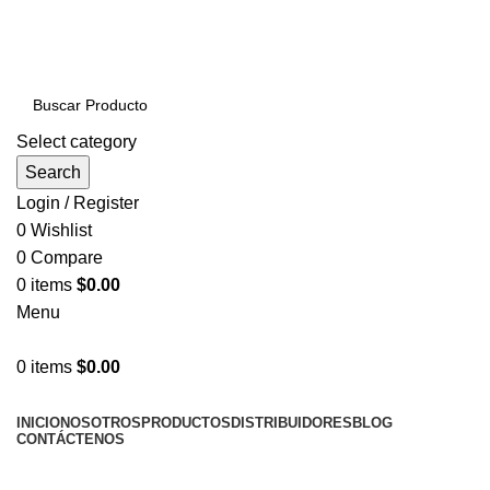
PRODUCTOS DE CALIDAD NACIONAL E
IMPORTADOS VENTAS AL POR MAYOR Y MENOR…
Select category
Search
Login / Register
0
Wishlist
0
Compare
0
items
$
0.00
Menu
0
items
$
0.00
NUESTRAS CATEGORÍAS
INICIO
NOSOTROS
PRODUCTOS
DISTRIBUIDORES
BLOG
CONTÁCTENOS
LLÁMENOS AHORA!... 941101045 / 998276408