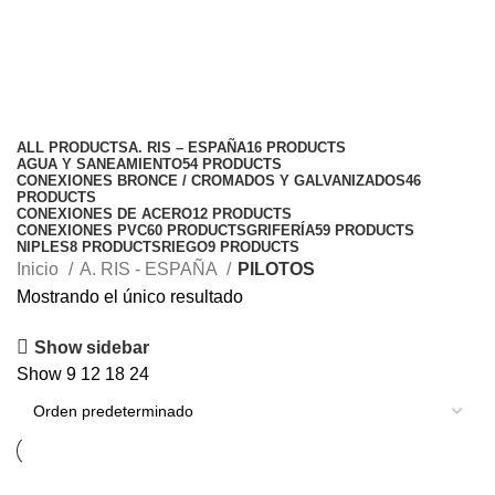
PILOTOS
Categories
ALL
PRODUCTS
A. RIS – ESPAÑA
16 PRODUCTS
AGUA Y SANEAMIENTO
54 PRODUCTS
CONEXIONES BRONCE / CROMADOS Y GALVANIZADOS
46
PRODUCTS
CONEXIONES DE ACERO
12 PRODUCTS
CONEXIONES PVC
60 PRODUCTS
GRIFERÍA
59 PRODUCTS
NIPLES
8 PRODUCTS
RIEGO
9 PRODUCTS
Inicio
A. RIS - ESPAÑA
PILOTOS
Mostrando el único resultado
Show sidebar
Show
9
12
18
24