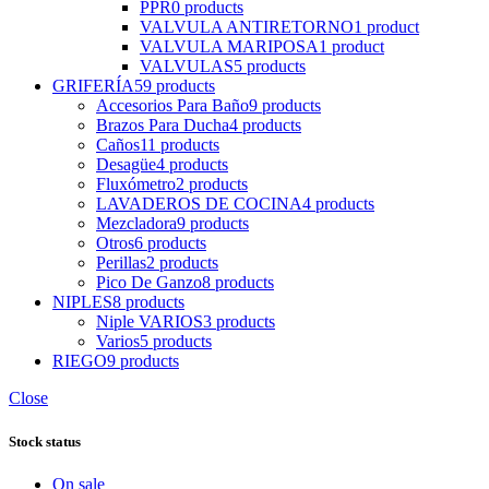
PPR
0 products
VALVULA ANTIRETORNO
1 product
VALVULA MARIPOSA
1 product
VALVULAS
5 products
GRIFERÍA
59 products
Accesorios Para Baño
9 products
Brazos Para Ducha
4 products
Caños
11 products
Desagüe
4 products
Fluxómetro
2 products
LAVADEROS DE COCINA
4 products
Mezcladora
9 products
Otros
6 products
Perillas
2 products
Pico De Ganzo
8 products
NIPLES
8 products
Niple VARIOS
3 products
Varios
5 products
RIEGO
9 products
Close
Stock status
On sale