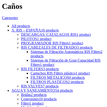
Caños
Categories
All
products
A. RIS – ESPAÑA
16 products
DESCARGAS: CATALAGOS RIS
1 product
PILOTOS
1 product
PROGRAMADOR RIS Filters
1 product
RIS CABEZALES DE FILTRADO
3 products
Sistemas de Filtración Automáticos RIS Filters
2
products
Sistemas de Filtración de Gran Capacidad RIS
Filters
1 product
RIS FILTERS
3 products
Cartuchos RIS Filters plástico
1 product
FILTROS METALICOS
0 products
FILTROS PLASTICOS
2 products
RIS VALVES
7 products
AGUA Y SANEAMIENTO
54 products
Bridas
2 products
Conexiones
10 products
Filtro
1 product