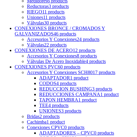
Medidores
6 products
Reductoras
3 products
RIEGO
11 products
Uniones
11 products
Válvulas
30 products
CONEXIONES BRONCE / CROMADOS Y
GALVANIZADOS
46 products
Accesorios Y Conexiones
24 products
Válvulas
22 products
CONEXIONES DE ACERO
12 products
Accesorios Y Conexiones
8 products
Válvulas De Acero Inoxidable
4 products
CONEXIONES PVC
60 products
Accesorios Y Conexiones SCH80
17 products
ADAPTADOR
1 product
CODOS
4 products
REDUCCION BUSHING
3 products
REDUCCIONES CAMPANA
1 product
TAPON HEMBRA
1 product
TEE
4 products
UNIONES
3 products
Bridas
2 products
Cachimba
1 product
Conexiones CPVC
0 products
ADAPTADORES – CPVC
0 products