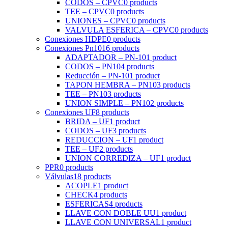
CODOS – CPVC
0 products
TEE – CPVC
0 products
UNIONES – CPVC
0 products
VALVULA ESFERICA – CPVC
0 products
Conexiones HDPE
0 products
Conexiones Pn10
16 products
ADAPTADOR – PN-10
1 product
CODOS – PN10
4 products
Reducción – PN-10
1 product
TAPON HEMBRA – PN10
3 products
TEE – PN10
3 products
UNION SIMPLE – PN10
2 products
Conexiones UF
8 products
BRIDA – UF
1 product
CODOS – UF
3 products
REDUCCION – UF
1 product
TEE – UF
2 products
UNION CORREDIZA – UF
1 product
PPR
0 products
Válvulas
18 products
ACOPLE
1 product
CHECK
4 products
ESFERICAS
4 products
LLAVE CON DOBLE UU
1 product
LLAVE CON UNIVERSAL
1 product