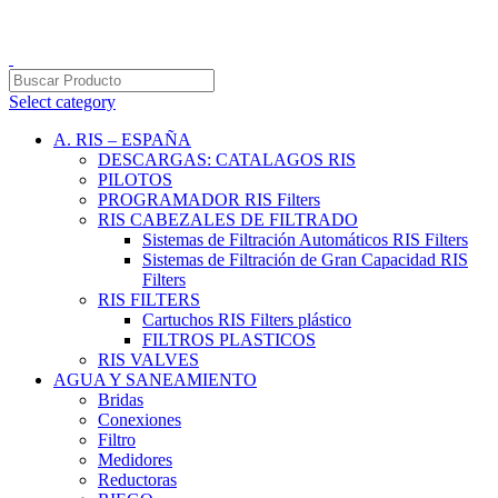
PRODUCTOS DE CALIDAD NACIONAL E IMPORTADOS
VENTAS AL POR MAYOR Y MENOR…
Select category
A. RIS – ESPAÑA
DESCARGAS: CATALAGOS RIS
PILOTOS
PROGRAMADOR RIS Filters
RIS CABEZALES DE FILTRADO
Sistemas de Filtración Automáticos RIS Filters
Sistemas de Filtración de Gran Capacidad RIS
Filters
RIS FILTERS
Cartuchos RIS Filters plástico
FILTROS PLASTICOS
RIS VALVES
AGUA Y SANEAMIENTO
Bridas
Conexiones
Filtro
Medidores
Reductoras