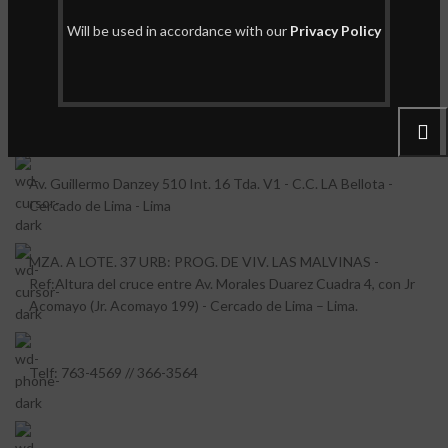
Will be used in accordance with our
Privacy Policy
Distribuimos a nivel nacional.
Av. Guillermo Danzey 510 Int. 16 Tda. V1 - C.C. LA Bellota -
Cercado de Lima - Lima
MZA. A LOTE. 37 URB: PROG. DE VIV. LAS MALVINAS -
Ref:Altura del cruce entre Av. Morales Duarez Cuadra 4, con Jr
Acomayo (Jr. Acomayo 199) - Cercado de Lima – Lima.
Telf: 763-4569 // 366-3564