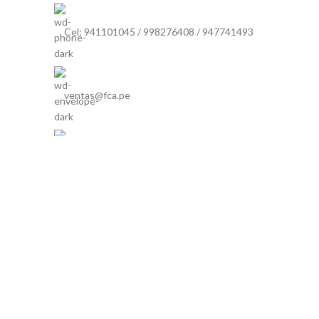
Cel: 941101045 / 998276408 / 947741493
ventas@fca.pe
Lunes a Viernes de 9:00 am a 6:30 pm / Sábados de 9:00 
3:30 pm
FAC IMPORTACIONES VAE ITALY PERU | Developed By
L
Will be used in accordance with our
Privacy Policy