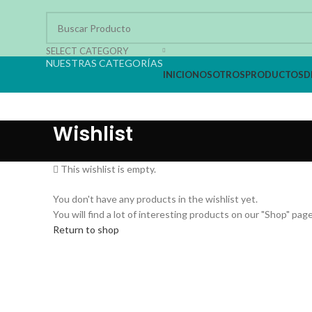
SELECT CATEGORY
NUESTRAS CATEGORÍAS
INICIO
NOSOTROS
PRODUCTOS
D
Wishlist
This wishlist is empty.
You don't have any products in the wishlist yet.
You will find a lot of interesting products on our "Shop" page
Return to shop