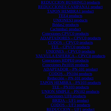
REDUCCION BUSHING
3 products
REDUCCIONES CAMPANA
1 product
TAPON HEMBRA
1 product
TEE
4 products
UNIONES
3 products
Bridas
2 products
Cachimba
1 product
Conexiones CPVC
0 products
ADAPTADORES – CPVC
0 products
CODOS – CPVC
0 products
TEE – CPVC
0 products
UNIONES – CPVC
0 products
VALVULA ESFERICA – CPVC
0 products
Conexiones HDPE
0 products
Conexiones Pn10
16 products
ADAPTADOR – PN-10
1 product
CODOS – PN10
4 products
Reducción – PN-10
1 product
TAPON HEMBRA – PN10
3 products
TEE – PN10
3 products
UNION SIMPLE – PN10
2 products
Conexiones UF
8 products
BRIDA – UF
1 product
CODOS – UF
3 products
REDUCCION – UF
1 product