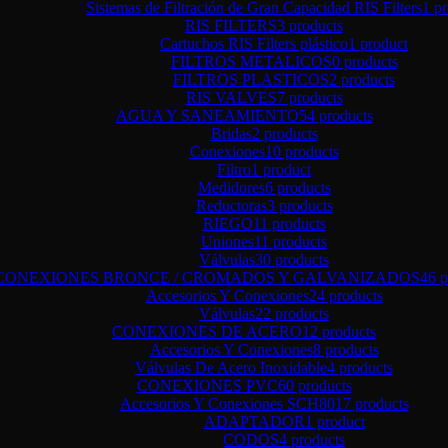
Sistemas de Filtración de Gran Capacidad RIS Filters
1 p
DOS
RIS FILTERS
3 products
Cartuchos RIS Filters plástico
1 product
FILTROS METALICOS
0 products
FILTROS PLASTICOS
2 products
RIS VALVES
7 products
AGUA Y SANEAMIENTO
54 products
Bridas
2 products
Conexiones
10 products
Filtro
1 product
Medidores
6 products
Reductoras
3 products
RIEGO
11 products
Uniones
11 products
Válvulas
30 products
CONEXIONES BRONCE / CROMADOS Y GALVANIZADOS
46 p
Accesorios Y Conexiones
24 products
Válvulas
22 products
CONEXIONES DE ACERO
12 products
Accesorios Y Conexiones
8 products
Válvulas De Acero Inoxidable
4 products
CONEXIONES PVC
60 products
Accesorios Y Conexiones SCH80
17 products
ADAPTADOR
1 product
CODOS
4 products