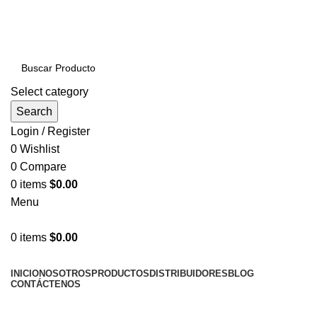
PRODUCTOS DE CALIDAD NACIONAL E
IMPORTADOS VENTAS AL POR MAYOR Y MENOR…
Select category
Search
Login / Register
0
Wishlist
0
Compare
0
items
$
0.00
Menu
0
items
$
0.00
NUESTRAS CATEGORÍAS
INICIO
NOSOTROS
PRODUCTOS
DISTRIBUIDORES
BLOG
CONTÁCTENOS
LLÁMENOS AHORA!... 941101045 / 998276408