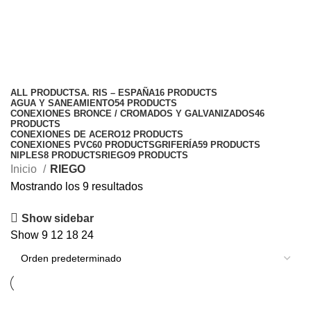
RIEGO
Categories
ALL
PRODUCTS
A. RIS – ESPAÑA
16 PRODUCTS
AGUA Y SANEAMIENTO
54 PRODUCTS
CONEXIONES BRONCE / CROMADOS Y GALVANIZADOS
46
PRODUCTS
CONEXIONES DE ACERO
12 PRODUCTS
CONEXIONES PVC
60 PRODUCTS
GRIFERÍA
59 PRODUCTS
NIPLES
8 PRODUCTS
RIEGO
9 PRODUCTS
Inicio
RIEGO
Mostrando los 9 resultados
Show sidebar
Show
9
12
18
24