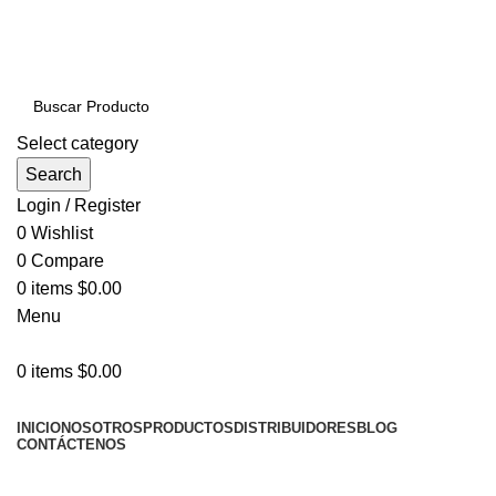
PRODUCTOS DE CALIDAD NACIONAL E
IMPORTADOS VENTAS AL POR MAYOR Y MENOR…
Select category
Search
Login / Register
0
Wishlist
0
Compare
0
items
$
0.00
Menu
0
items
$
0.00
NUESTRAS CATEGORÍAS
INICIO
NOSOTROS
PRODUCTOS
DISTRIBUIDORES
BLOG
CONTÁCTENOS
LLÁMENOS AHORA!... 941101045 / 998276408