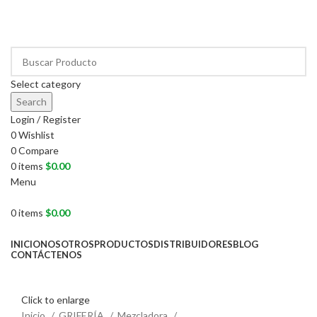
PRODUCTOS DE CALIDAD NACIONAL E IMPORTADOS
VENTAS AL POR MAYOR Y MENOR…
Select category
Search
Login / Register
0
Wishlist
0
Compare
0
items
$
0.00
Menu
0
items
$
0.00
NUESTRAS CATEGORÍAS
INICIO
NOSOTROS
PRODUCTOS
DISTRIBUIDORES
BLOG
CONTÁCTENOS
LLÁMENOS AHORA!... 941101045 / 998276408
Click to enlarge
Inicio
GRIFERÍA
Mezcladora