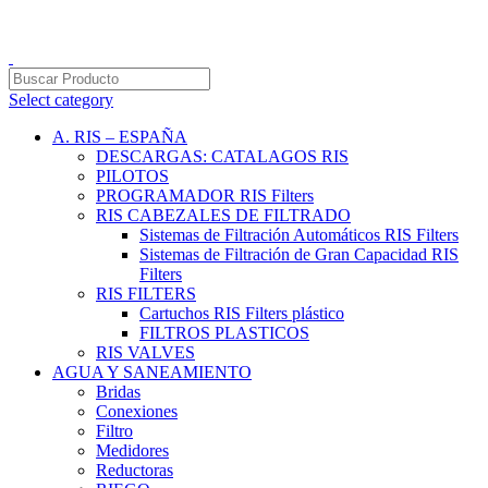
PRODUCTOS DE CALIDAD NACIONAL E IMPORTADOS
VENTAS AL POR MAYOR Y MENOR…
Select category
A. RIS – ESPAÑA
DESCARGAS: CATALAGOS RIS
PILOTOS
PROGRAMADOR RIS Filters
RIS CABEZALES DE FILTRADO
Sistemas de Filtración Automáticos RIS Filters
Sistemas de Filtración de Gran Capacidad RIS
Filters
RIS FILTERS
Cartuchos RIS Filters plástico
FILTROS PLASTICOS
RIS VALVES
AGUA Y SANEAMIENTO
Bridas
Conexiones
Filtro
Medidores
Reductoras