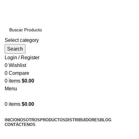
PRODUCTOS DE CALIDAD NACIONAL E
IMPORTADOS VENTAS AL POR MAYOR Y MENOR…
Select category
Search
Login / Register
0
Wishlist
0
Compare
0
items
$
0.00
Menu
0
items
$
0.00
NUESTRAS CATEGORÍAS
INICIO
NOSOTROS
PRODUCTOS
DISTRIBUIDORES
BLOG
CONTÁCTENOS
LLÁMENOS AHORA!... 941101045 / 998276408