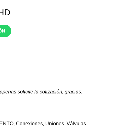
HD
ÓN
penas solicite la cotización, gracias.
IENTO
,
Conexiones
,
Uniones
,
Válvulas