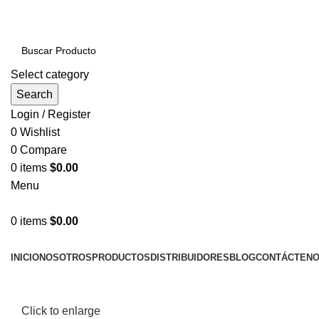
PRODUCTOS DE CALIDAD NACIONAL E IMPORTADOS
Select category
Search
Login / Register
0
Wishlist
0
Compare
0
items
$
0.00
Menu
0
items
$
0.00
NUESTRAS CATEGORÍAS
INICIO
NOSOTROS
PRODUCTOS
DISTRIBUIDORES
BLOG
CONTÁCTEN
LLÁMENOS AHORA!... 941101045 / 998276408
Click to enlarge