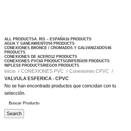
VALVULA ESFERICA - CPVC
Categories
ALL
PRODUCTS
A. RIS – ESPAÑA
16 PRODUCTS
AGUA Y SANEAMIENTO
54 PRODUCTS
CONEXIONES BRONCE / CROMADOS Y GALVANIZADOS
46
PRODUCTS
CONEXIONES DE ACERO
12 PRODUCTS
CONEXIONES PVC
60 PRODUCTS
GRIFERÍA
59 PRODUCTS
NIPLES
8 PRODUCTS
RIEGO
9 PRODUCTS
Inicio
CONEXIONES PVC
Conexiones CPVC
VALVULA ESFERICA - CPVC
No se han encontrado productos que coincidan con tu
selección.
Search