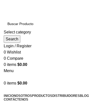
PRODUCTOS DE CALIDAD NACIONAL E
IMPORTADOS VENTAS AL POR MAYOR Y MENOR…
Select category
Search
Login / Register
0
Wishlist
0
Compare
0
items
$
0.00
Menu
0
items
$
0.00
NUESTRAS CATEGORÍAS
INICIO
NOSOTROS
PRODUCTOS
DISTRIBUIDORES
BLOG
CONTÁCTENOS
LLÁMENOS AHORA!... 941101045 / 998276408