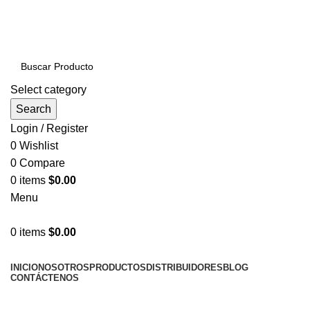
PRODUCTOS DE CALIDAD NACIONAL E
IMPORTADOS VENTAS AL POR MAYOR Y MENOR…
Select category
Search
Login / Register
0
Wishlist
0
Compare
0
items
$
0.00
Menu
0
items
$
0.00
NUESTRAS CATEGORÍAS
INICIO
NOSOTROS
PRODUCTOS
DISTRIBUIDORES
BLOG
CONTÁCTENOS
LLÁMENOS AHORA!... 941101045 / 998276408