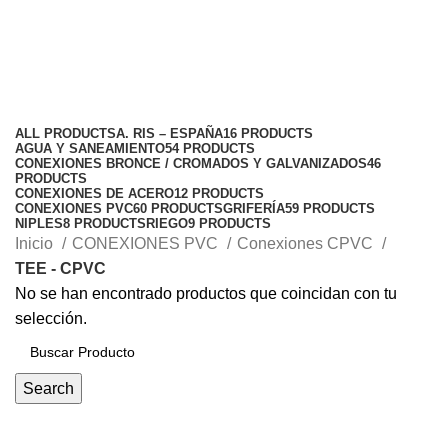
TEE - CPVC
Categories
ALL
PRODUCTS
A. RIS – ESPAÑA
16 PRODUCTS
AGUA Y SANEAMIENTO
54 PRODUCTS
CONEXIONES BRONCE / CROMADOS Y GALVANIZADOS
46
PRODUCTS
CONEXIONES DE ACERO
12 PRODUCTS
CONEXIONES PVC
60 PRODUCTS
GRIFERÍA
59 PRODUCTS
NIPLES
8 PRODUCTS
RIEGO
9 PRODUCTS
Inicio
CONEXIONES PVC
Conexiones CPVC
TEE - CPVC
No se han encontrado productos que coincidan con tu
selección.
Search