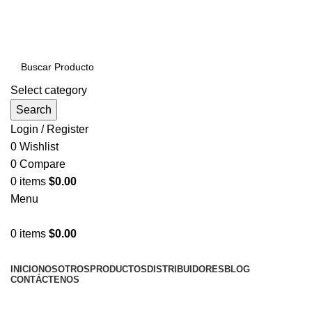
PRODUCTOS DE CALIDAD NACIONAL E
IMPORTADOS VENTAS AL POR MAYOR Y MENOR…
Select category
Search
Login / Register
0
Wishlist
0
Compare
0
items
$
0.00
Menu
0
items
$
0.00
NUESTRAS CATEGORÍAS
INICIO
NOSOTROS
PRODUCTOS
DISTRIBUIDORES
BLOG
CONTÁCTENOS
LLÁMENOS AHORA!... 941101045 / 998276408